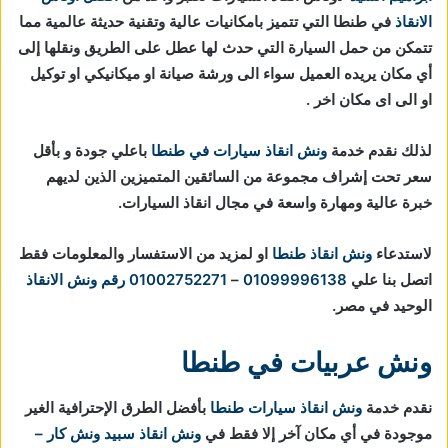
الانقاذ
في طنطا التي تتميز بامكانيات عالية وتقنية حديثة عالمية مما
تتمكن من حمل السيارة التي حدث لها عطل على الطريق ونقلها إلى
أي مكان يريده العميل سواء الى ورشة صيانة او ميكانيكي او توكيل
او الى اى مكان اخر .
لذلك نقدم خدمة
ونش انقاذ سيارات في طنطا
باعلي جودة و بأقل
سعر تحت إشراف مجموعة من السائقين المتميزين الذين لديهم
خبرة عالية ومهارة واسعة في مجال انقاذ السيارات.
لاستدعاء
ونش انقاذ طنطا
او لمزيد من الاستفسار والمعلومات فقط
اتصل بنا علي
01099996138
–
01002752271
رقم ونش الانقاذ
الوحيد في مصر.
ونش عربيات في طنطا
نقدم خدمة
ونش انقاذ سيارات طنطا
بأفضل الطرق الإحترافية الغير
موجودة في أي مكان آخر إلا فقط في
ونش انقاذ
سبيد ونش كار –