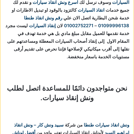
السيارات
وسوف نرسل لك
اسرع ونش انقاذ سيارات
و نقدم لك
جميع خدمات
انقاذ السيارات
كالتزود بالوقود او تبديل الاطارات او
خدمة شحن البطارية اتصل الان علي
رقم ونش انقاذ طنطا
01099996138
–
01002752271
لان
إنقاذ السيارات
ليست مجرد
خدمة نقدمها للعميل مقابل مبلغ مادي بل هي خدمة تهدف في
المقام الاول إلى إنقاذ أصحاب السيارات المعطلة ومساعدتهم على
نقلها إلى أقرب ميكانيكي لإصلاحها فإننا نحرص على تقديم أرقى
مستويات الخدمة باسعار منخفضة.
نحن متواجدون دائمًا للمساعدة اتصل لطلب
ونش إنقاذ سيارات.
ونش انقاذ سيارات طنطا
من شركة
سبيد ونش كار – ونش انقاذ
ابراهيم السيد
لأوناش انقاذ السيارات تعتبر واحد من
أفضل اوناش