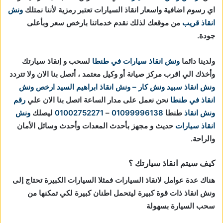
اي رسوم اضافية واسعار انقاذ السيارات تعتبر رمزية لأننا نمتلك
ونش
انقاذ قريب
من موقعك لذلك نقدم خدماتنا بارخص سعر وبأعلى
جودة.
ولدينا دائما
ونش انقاذ سيارات في طنطا
لسحب و إنقاذ سيارتك
وأخذك الي اقرب مركز صيانة أو وكيل معتمد ، أتصل بنا الان ولا تتردد
ونش انقاذ
سبيد ونش كار – ونش انقاذ ابراهيم السيد
ارخص ونش
انقاذ في طنطا
نحن نعمل على مدار الساعة اتصل بنا الان علي
رقم
ونش انقاذ
طنطا
01099996138
–
01002752271
ليصلك
ونش
انقاذ سيارات
حديث و مجهز بأحدث المعدات وأحدث وسائل الأمان
والراحة.
كيف سيتم انقاذ سيارتك ؟
هناك عدة عوامل لانقاذ السيارات فمثلا السيارات الكبيرة تحتاج إلى
ونش انقاذ ذات قوة كبيرة ليتحمل اطنان كبيرة لكي تمكنها من
سحب السيارة بسهولة