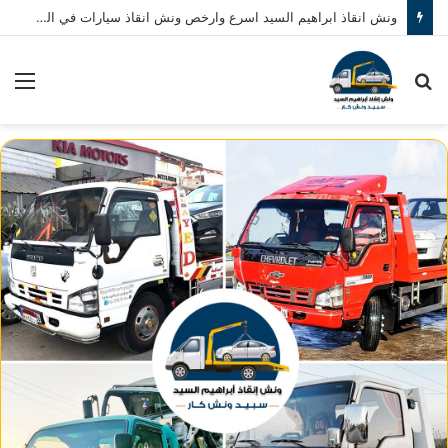
ونش انقاذ ابراهيم السيد اسرع وارخص ونش انقاذ سيارات في المنصورة نصلك في خلال 10 دقائق بحد اقصي اتصل بنا الان 01080793999
بحث
الق
عن