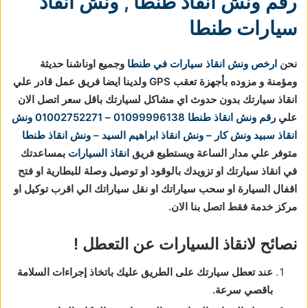
رقم ونش انقاذ طنطا
,
ونش انقاذ
سيارات طنطا
نحن
ارخص ونش انقاذ سيارات في طنطا
وجميع اوناشنا حديثة
ومؤمنة و مزوده بأجهزة تعقب GPS ولدينا ايضا فريق عمل قادر علي
انقاذ سيارتك بدون حدوث اي مشاكل لسيارتك باقل سعر اتصل الان
علي
رقم ونش انقاذ طنطا
01099996138
–
01002752271
ونش
انقاذ
سبيد ونش كار – ونش انقاذ ابراهيم السيد
–
ونش انقاذ طنطا
متوفر علي مدار الساعة ويستطيع فريق
انقاذ السيارات
بمساعدتك
في انقاذ سيارتك او تزويدك بالوقود او توصيل وصلة للبطارية او فتح
اقفال السيارة او سحب سياراتك او نقل سياراتك الي اقرب توكيل او
مركز خدمة فقط اتصل بنا الان.
نصائح لانقاذ السيارات عن التعطل !
عند تعطل سيارتك على الطريق عليك باتخاذ إجراءات السلامة
باقصي سرعة.