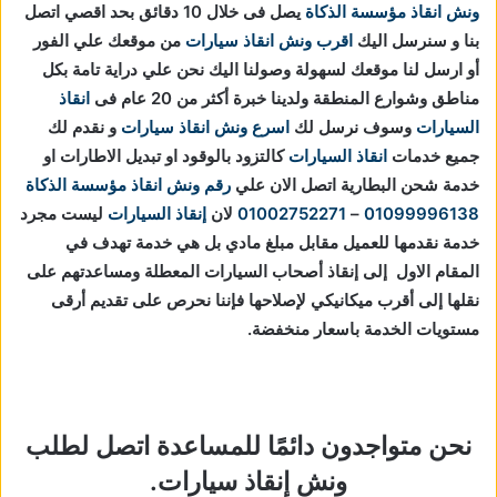
ونش انقاذ مؤسسة الذكاة
يصل فى خلال 10 دقائق بحد اقصي اتصل
بنا و سنرسل اليك
اقرب ونش انقاذ سيارات
من موقعك علي الفور
أو ارسل لنا موقعك لسهولة وصولنا اليك نحن علي دراية تامة بكل
مناطق وشوارع المنطقة ولدينا خبرة أكثر من 20 عام فى
انقاذ
السيارات
وسوف نرسل لك
اسرع ونش انقاذ سيارات
و نقدم لك
جميع خدمات
انقاذ السيارات
كالتزود بالوقود او تبديل الاطارات او
خدمة شحن البطارية اتصل الان علي
رقم ونش انقاذ مؤسسة الذكاة
01099996138
–
01002752271
لان
إنقاذ السيارات
ليست مجرد
خدمة نقدمها للعميل مقابل مبلغ مادي بل هي خدمة تهدف في
المقام الاول إلى إنقاذ أصحاب السيارات المعطلة ومساعدتهم على
نقلها إلى أقرب ميكانيكي لإصلاحها فإننا نحرص على تقديم أرقى
مستويات الخدمة باسعار منخفضة.
نحن متواجدون دائمًا للمساعدة اتصل لطلب
ونش إنقاذ سيارات.