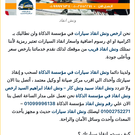
ونش انقاذ
نحن
ارخص ونش انقاذ سيارات
في مؤسسة الذكاة ولن نطالبك بـ
اكرامية او اي رسوم اضافية واسعار انقاذ السيارات تعتبر رمزية لأننا
نمتلك
ونش انقاذ قريب
من موقعك لذلك نقدم خدماتنا بارخص سعر
وبأعلى جودة.
ولدينا دائما
ونش انقاذ سيارات في مؤسسة الذكاة
لسحب و إنقاذ
سيارتك وأخذك الي اقرب مركز صيانة أو وكيل معتمد ، أتصل بنا الان
ولا تتردد
ونش انقاذ
سبيد ونش كار – ونش انقاذ ابراهيم السيد
ارخص
ونش انقاذ في مؤسسة الذكاة
نحن نعمل على مدار الساعة اتصل بنا
الان علي
رقم ونش انقاذ
مؤسسة الذكاة
01099996138
–
01002752271
ليصلك
ونش انقاذ سيارات
حديث و مجهز بأحدث
المعدات وأحدث وسائل الأمان والراحة.
كيف سيتم انقاذ سيارتك ؟