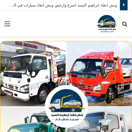
ونش انقاذ ابراهيم السيد اسرع وارخص ونش انقاذ سيارات في المنصورة نصلك في خلال 10 دقائق بحد اقصي اتصل بنا الان 01080793999
بحث
الق
عن