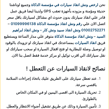
نحن
ارخص ونش انقاذ سيارات في مؤسسة الذكاة
وجميع اوناشنا
حديثة ومؤمنة و مزوده بأجهزة تعقب GPS ولدينا ايضا فريق عمل
قادر علي انقاذ سيارتك بدون حدوث اي مشاكل لسيارتك باقل سعر
اتصل الان علي
رقم ونش انقاذ مؤسسة الذكاة
01099996138
–
01002752271
ونش انقاذ
سبيد ونش كار – ونش انقاذ ابراهيم
السيد
–
ونش انقاذ مؤسسة الذكاة
متوفر علي مدار الساعة ويستطيع
فريق
انقاذ السيارات
بمساعدتك في انقاذ سيارتك او تزويدك بالوقود
او توصيل وصلة للبطارية او فتح اقفال السيارة او سحب سياراتك او
نقل سياراتك الي اقرب توكيل او مركز خدمة فقط اتصل بنا الان.
نصائح لانقاذ السيارات عن التعطل !
عند تعطل سيارتك على الطريق عليك باتخاذ إجراءات السلامة
باقصي سرعة.
تحريك السيارة الى اقصى اليمين او في المكان الخاص
بالطوارئ.
تأمين السيارة وذلك عن طريق تشغيل أضواء الانتظار والعطل.