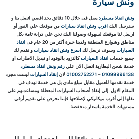
ونش سيارة
ونش انقاذ مسطرد
يصل فى خلال 10 دقائق بحد اقصي اتصل بنا و
سنرسل اليك
اقرب ونش انقاذ سيارات
من موقعك علي الفور أو
ارسل لنا موقعك لسهولة وصولنا اليك نحن علي دراية تامة بكل
مناطق وشوارع المنطقة ولدينا خبرة أكثر من 20 عام فى
انقاذ
السيارات
وسوف نرسل لك
اسرع ونش انقاذ سيارات
و نقدم لك
جميع خدمات
انقاذ السيارات
كالتزود بالوقود او تبديل الاطارات او
خدمة شحن البطارية اتصل الان علي
رقم ونش انقاذ مسطرد
01099996138
–
01002752271
لان
إنقاذ السيارات
ليست مجرد
خدمة نقدمها للعميل مقابل مبلغ مادي بل هي خدمة تهدف في
المقام الاول إلى إنقاذ أصحاب السيارات المعطلة ومساعدتهم على
نقلها إلى أقرب ميكانيكي لإصلاحها فإننا نحرص على تقديم أرقى
مستويات الخدمة باسعار منخفضة.