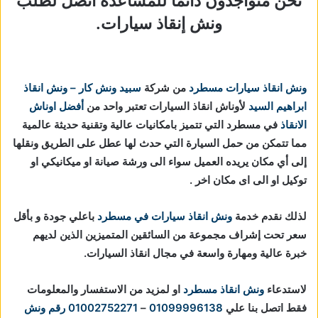
نحن متواجدون دائمًا للمساعدة اتصل لطلب
ونش إنقاذ سيارات.
ونش انقاذ سيارات مسطرد
من شركة
سبيد ونش كار – ونش انقاذ
ابراهيم السيد
لأوناش انقاذ السيارات تعتبر واحد من
أفضل اوناش
الانقاذ
في مسطرد التي تتميز بامكانيات عالية وتقنية حديثة عالمية
مما تتمكن من حمل السيارة التي حدث لها عطل على الطريق ونقلها
إلى أي مكان يريده العميل سواء الى ورشة صيانة او ميكانيكي او
توكيل او الى اى مكان اخر .
لذلك نقدم خدمة
ونش انقاذ سيارات في مسطرد
باعلي جودة و بأقل
سعر تحت إشراف مجموعة من السائقين المتميزين الذين لديهم
خبرة عالية ومهارة واسعة في مجال انقاذ السيارات.
لاستدعاء
ونش انقاذ مسطرد
او لمزيد من الاستفسار والمعلومات
فقط اتصل بنا علي
01099996138
–
01002752271
رقم ونش