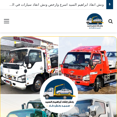
ونش انقاذ ابراهيم السيد اسرع وارخص ونش انقاذ سيارات في المنصورة نصلك في خلال 10 دقائق بحد اقصي اتصل بنا الان 01080793999
بحث
الق
عن