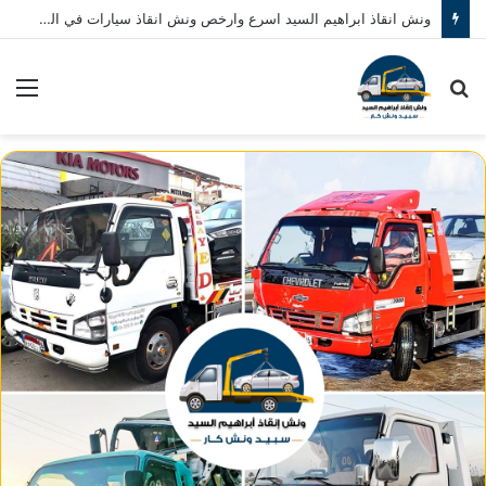
ونش انقاذ ابراهيم السيد اسرع وارخص ونش انقاذ سيارات في المنصورة نصلك في خلال 10 دقائق بحد اقصي اتصل بنا الان 01080793999
بحث
الق
عن