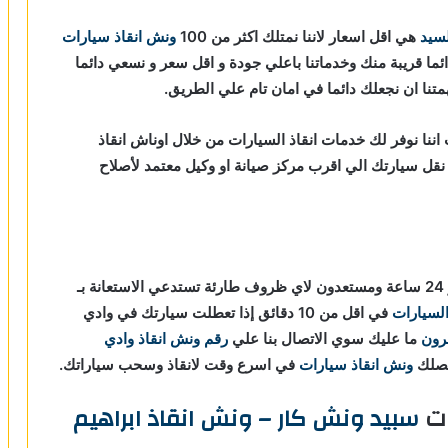
لسيد
هي اقل اسعار لاننا نمتلك اكثر من 100
ونش انقاذ سيارات
ئما قريبة منك وخدماتنا باعلي جودة و اقل سعر و نسعي دائما
متنا ان نجعلك دائما في امان تام علي الطريق.
ننا نوفر لك خدمات انقاذ السيارات من خلال اوناش انقاذ
 و مراقبة بـ GPS لتساعدك في نقل سيارتك الي اقرب مركز صيانة او وكيل معتمد لأصلاح
بـ
السيارات
في اقل من 10 دقائق
إذا تعطلت سيارتك في وادي
رون
ما عليك سوي الاتصال بنا علي
رقم ونش انقاذ وادي
صلك
ونش انقاذ سيارات
في اسرع وقت لانقاذ وسحب سياراتك.
ات
سبيد ونش كار – ونش انقاذ ابراهيم