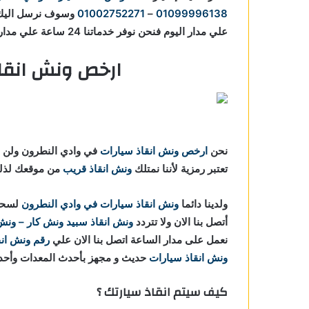
01099996138
–
01002752271
وسوف نرسل الي
علي مدار اليوم فنحن نوفر خدماتنا 24 ساعة علي مدار اليوم.
ارخص ونش انقا
نحن
ارخص ونش انقاذ سيارات
في وادي النطرون ولن نط
تعتبر رمزية لأننا نمتلك
ونش انقاذ قريب
من موقعك لذلك
ولدينا دائما
ونش انقاذ سيارات في وادي النطرون
لسحب 
أتصل بنا الان ولا تتردد
ونش انقاذ
سبيد ونش كار – ونش ا
نعمل على مدار الساعة اتصل بنا الان علي
رقم ونش انق
ونش انقاذ سيارات
حديث و مجهز بأحدث المعدات وأحدث
كيف سيتم انقاذ سيارتك ؟