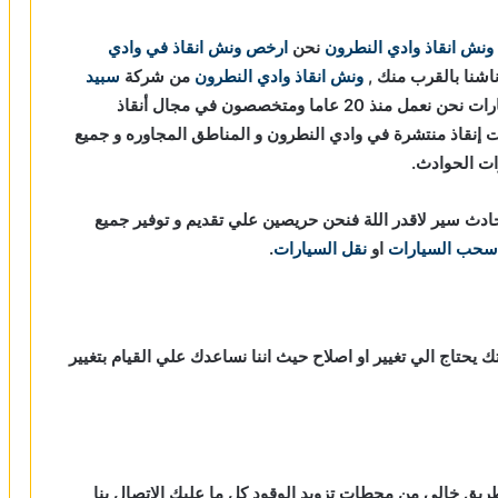
ونش انقاذ وادي النطرون
نحن
ارخص ونش انقاذ في وادي
ناشنا بالقرب منك ,
ونش انقاذ وادي النطرون
من شركة
سبيد
لأوناش انقاذ السيارات نحن نعمل منذ 20 عاما ومتخصصون في مجال أنقاذ
ت إنقاذ منتشرة في وادي النطرون و المناطق المجاوره و جميع
رات الحوادث.
دث سير لاقدر اللة فنحن حريصين علي تقديم و توفير جميع
سحب السيارات
او
نقل السيارات
.
ك يحتاج الي تغيير او اصلاح حيث اننا نساعدك علي القيام بتغيير
طريق خالي من محطات تزويد الوقود كل ما عليك الاتصال بنا