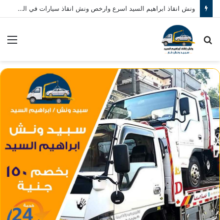
ونش انقاذ ابراهيم السيد اسرع وارخص ونش انقاذ سيارات في المنصورة نصلك في خلال 10 دقائق بحد اقصي اتصل بنا الان 01080793999
بحث
الق
عن