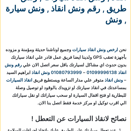
طريق
,
رقم ونش انقاذ
,
ونش سيارة
,
ونش
نحن
ارخص ونش انقاذ سيارات
وجميع اوناشنا حديثة ومؤمنة و مزوده
بأجهزة تعقب GPS ولدينا ايضا فريق عمل قادر علي انقاذ سيارتك
بدون حدوث اي مشاكل لسيارتك باقل سعر اتصل الان علي
رقم ونش
انقاذ
01099996138
–
01080793999
ونش انقاذ
ابراهيم السيد
–
ونش انقاذ
متوفر علي مدار الساعة ويستطيع فريق
انقاذ السيارات
بمساعدتك في انقاذ سيارتك او تزويدك بالوقود او توصيل وصلة
للبطارية او فتح اقفال السيارة او سحب سياراتك او نقل سياراتك
الي اقرب توكيل او مركز خدمة فقط اتصل بنا الان.
نصائح لانقاذ السيارات عن التعطل !
عند تعطل سيارتك على الطريق عليك باتخاذ إجراءات السلامة